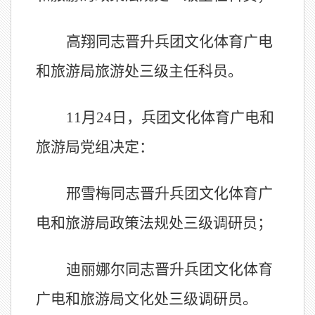
高翔同志晋升兵团文化体育广电
和旅游局旅游处三级主任科员。
11
月
24
日，
兵团文化体育广电和
旅游局党组决定：
邢雪梅同志晋升兵团文化体育广
电和旅游局政策法规处三级调研员；
迪丽娜尔同志晋升兵团文化体育
广电和旅游局文化处三级调研员。