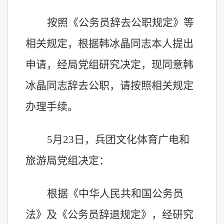
按照《公务员辞去公职规定》等
相关规定，根据韩冰晶同志本人提出
申请，经局党组研究决定，现同意韩
冰晶同志辞去公职，请按照相关规定
办理手续
。
5
月
23
日，
兵团文化体育广电和
旅游局党组决定
：
根据《中华人民共和国公务员
法》及《公务员辞退规定》，经研究