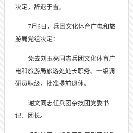
决定，辞退于雪
。
7
月
6
日，
兵团文化体育广电和旅
游局党组决定
：
免去刘玉亮同志兵团文化体育广
电和旅游局旅游处处长职务、一级调
研员职级，批准提前退休
。
谢文同志任兵团杂技团党委书
记、团长
。