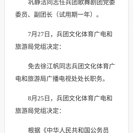
巩静洁同志任兵团歌舞剧团党委
委员、副团长（试用期一年）。
7
月
27
日，
兵团文化体育广电和
旅游局党组决定：
免去徐江帆同志兵团文化体育广
电和旅游局广播电视处处长职务
。
8
月
25
日
，兵团文化体育广电和
旅游局党组决定：
根据《中华人民共和国公务员