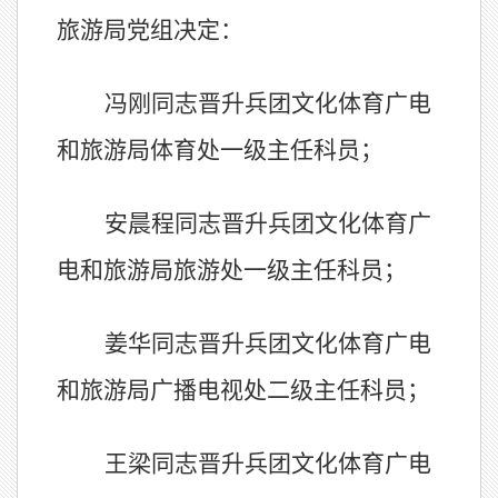
旅游局党组决定：
冯刚同志晋升兵团文化体育广电
和旅游局体育处一级主任科员
；
安晨程同志晋升兵团文化体育广
电和旅游局旅游处一级主任科员
；
姜华同志晋升兵团文化体育广电
和旅游局广播电视处二级主任科员
；
王梁同志晋升兵团文化体育广电