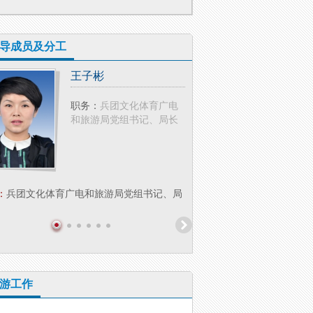
一”假期出游提示
导成员及分工
26年涉企行政检查计划
王子彬
逯禾红
职务：
兵团文化体育广电
职务：
排名公示（2026年一季度）
和旅游局党组书记、局长
和旅游
长
：
兵团文化体育广电和旅游局党组书记、局
简介：
兵团文化体育广电和旅
局长
游工作