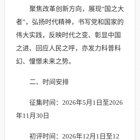
聚焦改革创新方向，展现
“
国之大
者
”
，弘扬时代精神，书写党和国家的
伟大实践，反映时代之变、彰显中国
之进、回应人民之呼，亦发力科普科
幻、憧憬未来之势。
二、时间安排
征集时间：
2026
年
5
月
1
日
至
2026
年
11
月
30
日
初
评时间：
202
6
年
12
月
1
日
至
12