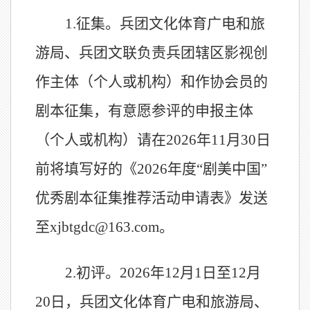
1.
征集。
兵团文化体育广电和旅
游局、兵团文联负责兵团辖区
影视创
作主体（个人或机构）和作协会员的
剧本征集，
有意愿参评的申报主体
（个人或机构）
请在
2026
年
11
月
30
日
前将填写好的《
2026
年度“剧美中国”
优秀剧本征集推荐活动申请表》发送
至
xjbtgdc@163.com
。
2.
初评。
2026
年
12
月
1
日至
12
月
20
日，
兵团文化体育广电和旅游局、