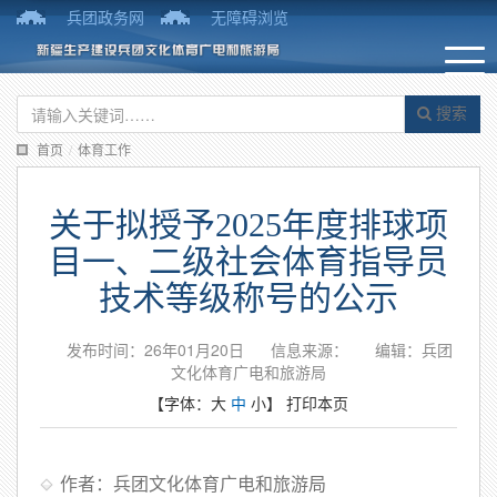
兵团政务网
无障碍浏览
搜索
首页
/
体育工作
关于拟授予2025年度排球项
目一、二级社会体育指导员
技术等级称号的公示
发布时间：26年01月20日
信息来源：
编辑：兵团
文化体育广电和旅游局
【字体：
大
中
小
】
打印本页
作者：兵团文化体育广电和旅游局