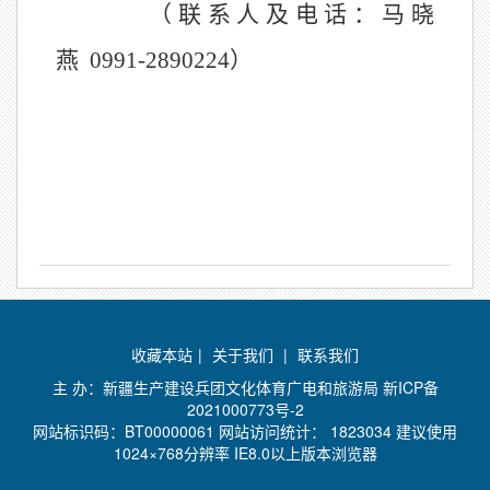
（联系人及电话：马晓
燕
0991-2890224
）
收藏本站
|
关于我们
|
联系我们
主 办：新疆生产建设兵团文化体育广电和旅游局
新ICP备
2021000773号-2
网站标识码：BT00000061 网站访问统计：
1823034 建议使用
1024×768分辨率 IE8.0以上版本浏览器