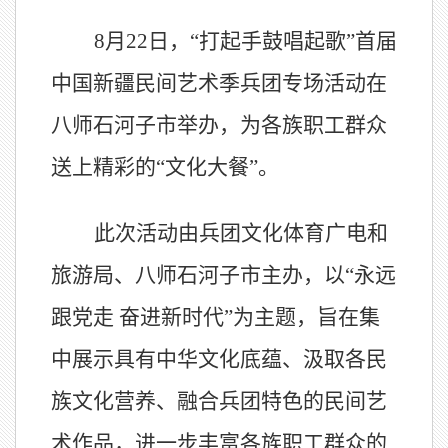
8
月
22
日，
“
打起手鼓唱起歌
”
首届
中国新疆民间艺术季兵团专场活动在
八师石河子市举办，为各族职工群众
送上精彩的
“
文化大餐
”
。
此次活动由兵团文化体育广电和
旅游局、八师石河子市主办，以
“
永远
跟党走 奋进新时代
”
为主题，旨在集
中展示具有中华文化底蕴、汲取各民
族文化营养、融合兵团特色的民间艺
术作品，进一步丰富各族职工群众的