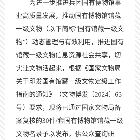
为
进一步
推进
兵团国有
博物馆事
业高质量发展，
推动国有博物馆馆藏
一级文物（以下简称
“国有馆藏一级文
物”）动态管理与有效利用，推进国有
馆藏一级文物信息资源社会共享，
切
实让文物活起来，根据《国家文物局
关于
印发
国有馆藏一级文物
定级工作
指南
的通知》（文物博
发
〔
2024
〕
63
号）要求，现将已通过国家文物局备
案复核
的
30
件
/套
国有博物馆
馆藏一级
文物名录予以发布，供公众查询研