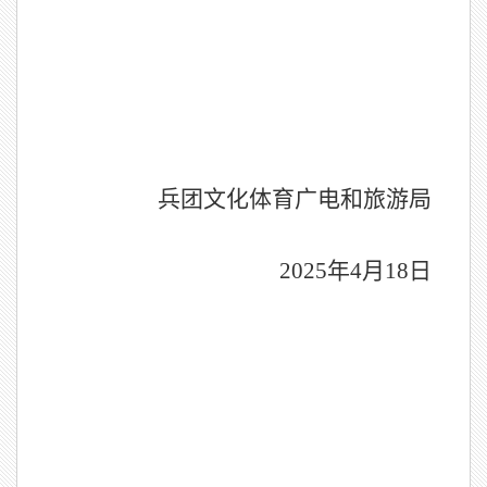
兵团文化体育广电和旅游局
2025
年
4
月
18
日