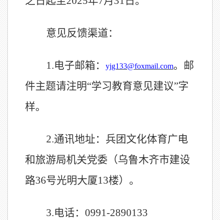
之日起
至
2025
年
7
月
31
日。
意见反馈渠道：
1.
电子邮箱：
。邮
yjg133@foxmail.com
件主题请注明
“
学习教育
意见
建议
”字
样。
2.
通讯地址：
兵团文化体育广电
和旅游局机关党委
（
乌鲁木齐市建设
路
36
号光明大厦
13
楼
）。
3.
电话：
0991-2890133