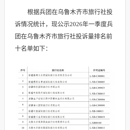
根据兵团在乌鲁木齐市旅行社
投
诉
情况
统计
，
现
公示
20
26
年
一季度
兵
团在乌鲁木齐市
旅行社投诉量排名前
十
名单
如下
：